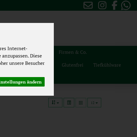
es Internet-
sten
Themenwelten
Firmen & Co.
e anzupassen. Diese
her unsere Besucher
Naturdrogerie
Vegan
Glutenfrei
Tiefkühlware
instellungen ändern
12