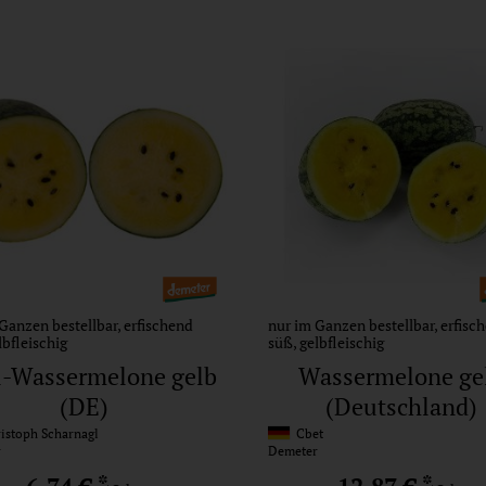
Ganzen bestellbar, erfischend
nur im Ganzen bestellbar, erfisc
lbfleischig
süß, gelbfleischig
i-Wassermelone gelb
Wassermelone ge
(DE)
(Deutschland)
stoph Scharnagl
Cbet
r
Demeter
*
*