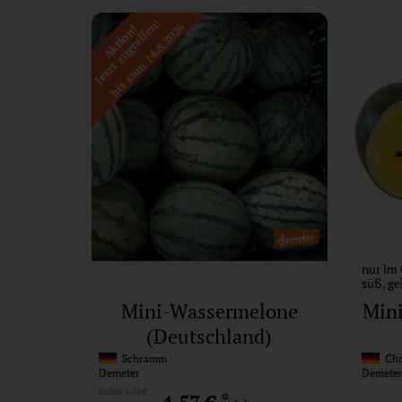
Jetzt zugreifen!
bis zum 14.8.2026
Aktion!
nur im 
süß, ge
Mini-Wassermelone
Min
(Deutschland)
Schramm
Chri
Demeter
Demete
bisher 6,78 €
*