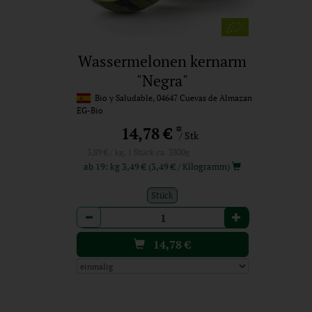
Wassermelonen kernarm
"Negra"
Bio y Saludable, 04647 Cuevas de Almazan
EG-Bio
*
14,78 €
/ Stk
3,89 € / kg, 1 Stück ca. 3800g
ab 19: kg 3,49 € (3,49 € / Kilogramm)
Stück
Anzahl
14,78
€