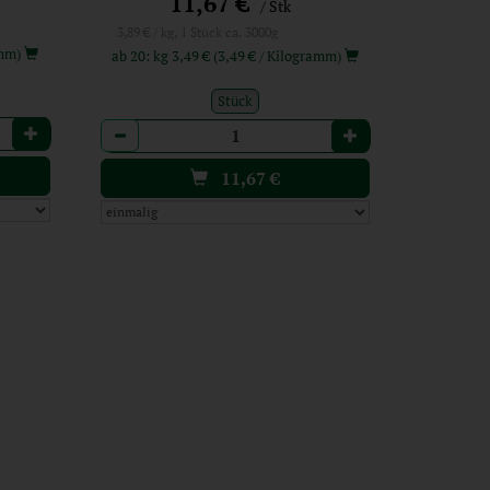
*
11,67 €
/ Stk
3,89 € / kg, 1 Stück ca. 3000g
ogramm)
ab 20: kg 3,49 € (3,49 € / Kilogramm)
Stück
Anzahl
11,67
€