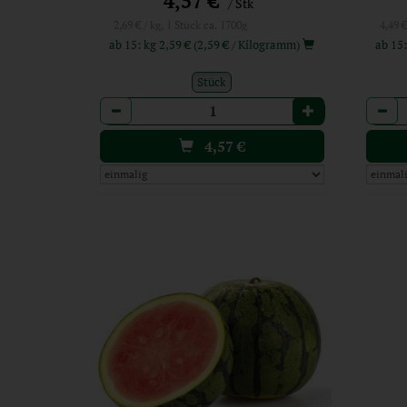
4,57 €
/ Stk
2,69 € / kg, 1 Stück ca. 1700g
4,49 €
ab 15: kg 2,59 € (2,59 € / Kilogramm)
Stück
Anzahl
Anzah
4,57
€