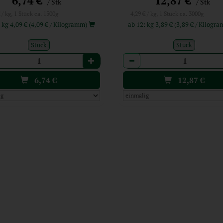
6,74 €
12,87 €
/ Stk
/ Stk
 / kg, 1 Stück ca. 1500g
4,29 € / kg, 1 Stück ca. 3000g
ab 15: kg 4,09 € (4,09 € / Kilogramm)
ab 12: kg 3,89 € (3,89 € / Kil
Stück
Stück
l
Anzahl
6,74
€
12,87
€