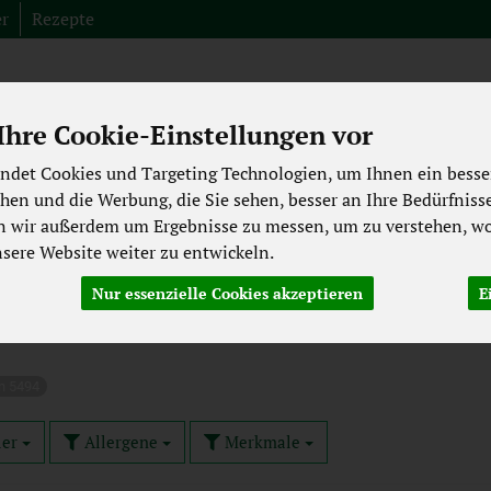
er
Rezepte
Produkt
hre Cookie-Einstellungen vor
ndet Cookies und Targeting Technologien, um Ihnen ein besser
Fleisch aus der Region
Spezialitäten
Abverkauf
Bioki
chen und die Werbung, die Sie sehen, besser an Ihre Bedürfniss
n wir außerdem um Ergebnisse zu messen, um zu verstehen, wo
ekühltes
Backwaren
Getränke
Pflege & Kosmetik
ere Website weiter zu entwickeln.
Laktosefrei
Großgebinde
Nur essenzielle Cookies akzeptieren
E
n 5494
ler
Allergene
Merkmale