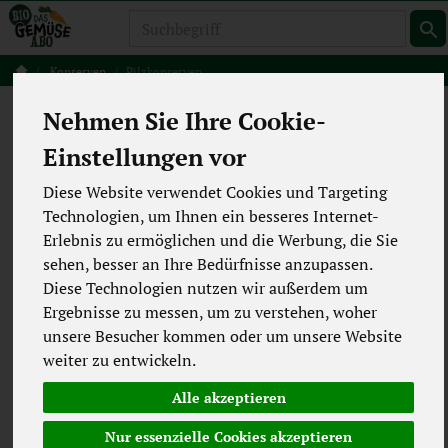
Produkt
Konserven
Pilzkonserven
Pilzkonserven
Nehmen Sie Ihre Cookie-
2 von 5495
Einstellungen vor
12
Diese Website verwendet Cookies und Targeting
Technologien, um Ihnen ein besseres Internet-
Erlebnis zu ermöglichen und die Werbung, die Sie
Hersteller
Ernährung
sehen, besser an Ihre Bedürfnisse anzupassen.
Diese Technologien nutzen wir außerdem um
Allergene
Ergebnisse zu messen, um zu verstehen, woher
unsere Besucher kommen oder um unsere Website
weiter zu entwickeln.
Alle akzeptieren
Nur essenzielle Cookies akzeptieren