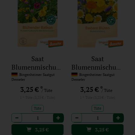
Saat
Saat
Blumenmischung
Blumenmischung
Blühender
Essbare Blüten
Bingenheimer Saatgut
Bingenheimer Saatgut
Demeter
Demeter
Balkon
*
*
3,25 €
3,25 €
/ Tüte
/ Tüte
1 * Tüte (3,25 € / Tüte)
1 * Tüte (3,25 € / Tüte)
Tüte
Tüte
Anzahl
Anzahl
3,25
€
3,25
€