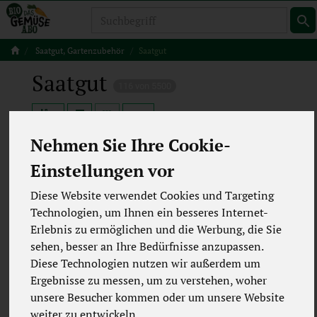
Produkt
Saatgut, Gartenzubehör
Saatgut
Saatgut
116 von 5500
12
Nehmen Sie Ihre Cookie-
Einstellungen vor
Hersteller
Ernährung
Diese Website verwendet Cookies und Targeting
Technologien, um Ihnen ein besseres Internet-
Allergene
Merkmale
Erlebnis zu ermöglichen und die Werbung, die Sie
sehen, besser an Ihre Bedürfnisse anzupassen.
Diese Technologien nutzen wir außerdem um
Ergebnisse zu messen, um zu verstehen, woher
unsere Besucher kommen oder um unsere Website
weiter zu entwickeln.