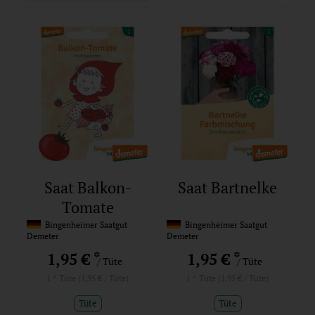
Saat Balkon-
Saat Bartnelke
Tomate
Rotkäppchen
Bingenheimer Saatgut
Bingenheimer Saatgut
Demeter
Demeter
*
*
1,95 €
1,95 €
/ Tüte
/ Tüte
1 * Tüte (1,95 € / Tüte)
1 * Tüte (1,95 € / Tüte)
Tüte
Tüte