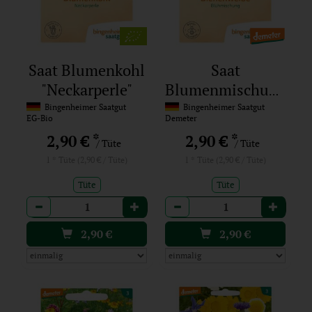
Saat Blumenkohl
Saat
"Neckarperle"
Blumenmischung
Bienenweide
Bingenheimer Saatgut
Bingenheimer Saatgut
EG-Bio
Demeter
*
*
2,90 €
2,90 €
/ Tüte
/ Tüte
1 * Tüte (2,90 € / Tüte)
1 * Tüte (2,90 € / Tüte)
Tüte
Tüte
Anzahl
Anzahl
2,90
€
2,90
€