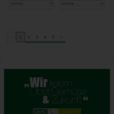
2
3
4
5
»
«
1