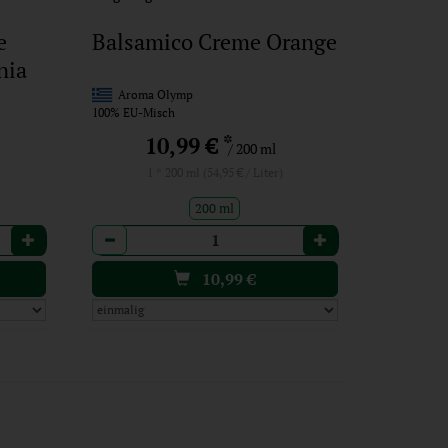
e
Balsamico Creme Orange
nia
Aroma Olymp
100% EU-Misch
*
10,99 €
/ 200 ml
1 * 200 ml (54,95 € / Liter)
200 ml
Anzahl
10,99
€