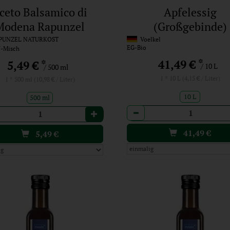
ceto Balsamico di
Apfelessig
Modena Rapunzel
(Großgebinde)
UNZEL NATURKOST
Voelkel
EG-Bio
-Misch
*
41,49 €
*
5,49 €
/ 10 L
/ 500 ml
1 * 10 L (4,15 € / Liter)
1 * 500 ml (10,98 € / Liter)
10 L
500 ml
Anzahl
l
41,49
€
5,49
€