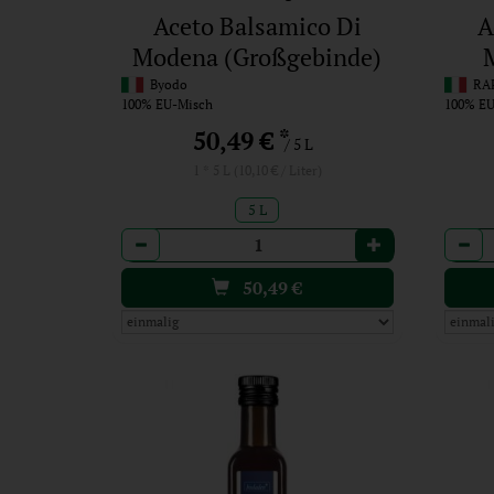
Aceto Balsamico Di
A
Modena (Großgebinde)
Byodo
RAP
100% EU-Misch
100% EU
*
50,49 €
/ 5 L
1 * 5 L (10,10 € / Liter)
5 L
Anzahl
Anzah
50,49
€