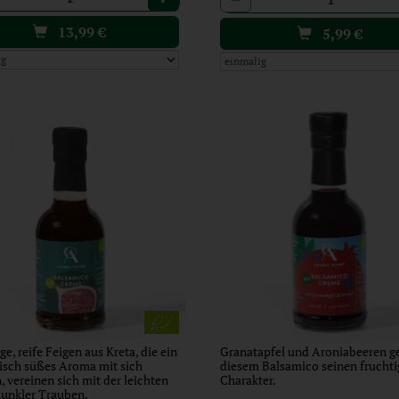
13,99
€
5,99
€
ge, reife Feigen aus Kreta, die ein
Granatapfel und Aroniabeeren g
isch süßes Aroma mit sich
diesem Balsamico seinen frucht
, vereinen sich mit der leichten
Charakter.
dunkler Trauben.