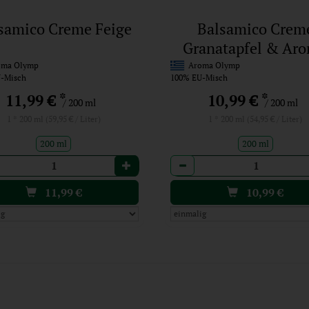
samico Creme Feige
Balsamico Crem
Granatapfel & Aro
ma Olymp
Aroma Olymp
-Misch
100% EU-Misch
*
*
11,99 €
10,99 €
/ 200 ml
/ 200 ml
1 * 200 ml (59,95 € / Liter)
1 * 200 ml (54,95 € / Liter)
200 ml
200 ml
l
Anzahl
11,99
€
10,99
€