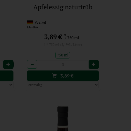
Apfelessig naturtrüb
Voelkel
EG-Bio
*
3,89 €
/ 750 ml
1 * 750 ml (5,19 € / Liter)
750 ml
Anzahl
3,89
€