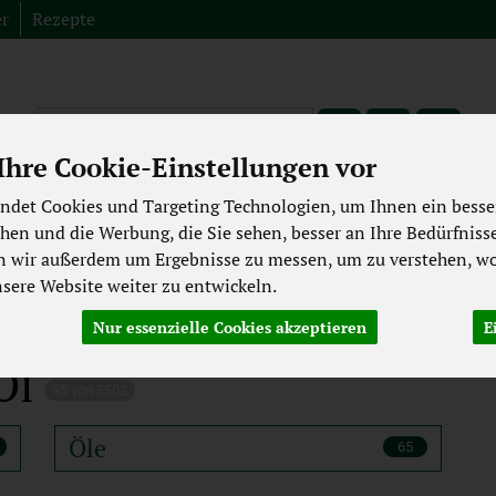
er
Rezepte
Produkt
hre Cookie-Einstellungen vor
Fleisch aus der Region
Spezialitäten
Abverkauf
Bioki
ndet Cookies und Targeting Technologien, um Ihnen ein besser
chen und die Werbung, die Sie sehen, besser an Ihre Bedürfniss
ekühltes
Backwaren
Getränke
Pflege & Kosmetik
n wir außerdem um Ergebnisse zu messen, um zu verstehen, wo
Laktosefrei
Großgebinde
ere Website weiter zu entwickeln.
Nur essenzielle Cookies akzeptieren
E
 Öl
95 von 5502
Öle
65