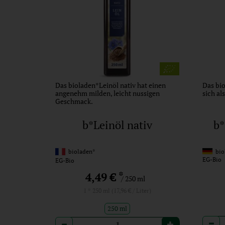
Das bioladen*Leinöl nativ hat einen
Das bi
angenehm milden, leicht nussigen
sich al
Geschmack.
b*Leinöl nativ
b
bioladen*
bio
EG-Bio
EG-Bio
*
4,49 €
/ 250 ml
1 * 250 ml (17,96 € / Liter)
250 ml
Anzah
Anzahl