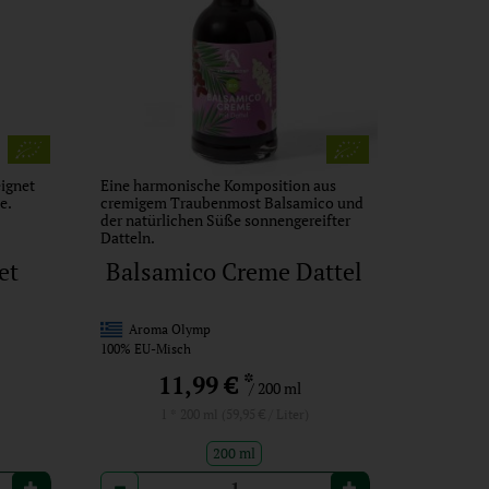
ignet
Eine harmonische Komposition aus
e.
cremigem Traubenmost Balsamico und
der natürlichen Süße sonnengereifter
Datteln.
et
Balsamico Creme Dattel
Aroma Olymp
100% EU-Misch
*
11,99 €
/ 200 ml
1 * 200 ml (59,95 € / Liter)
200 ml
Anzahl