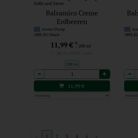
Süße und Säure
Balsamico Creme
Bal
Erdbeeren
Aroma Olymp
Aro
100% EU-Misch
100% EU
*
11,99 €
/ 200 ml
1 * 200 ml (59,95 € / Liter)
200 ml
Anzahl
Anzah
11,99
€
2
3
4
5
»
«
1