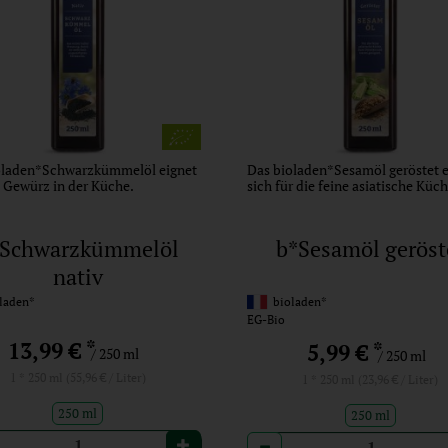
oladen*Schwarzkümmelöl eignet
Das bioladen*Sesamöl geröstet e
s Gewürz in der Küche.
sich für die feine asiatische Küch
*Schwarzkümmelöl
b*Sesamöl geröst
nativ
laden*
bioladen*
EG-Bio
*
13,99 €
*
5,99 €
/ 250 ml
/ 250 ml
1 * 250 ml (55,96 € / Liter)
1 * 250 ml (23,96 € / Liter)
250 ml
250 ml
l
Anzahl