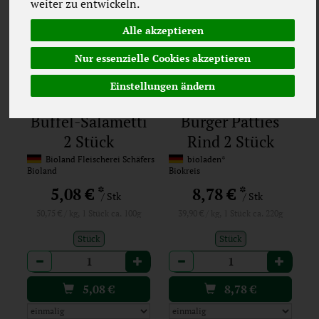
weiter zu entwickeln.
Alle akzeptieren
Nur essenzielle Cookies akzeptieren
Einstellungen ändern
Büffel-Salametti
Burger Patties
2 Stück
Rind 2 Stück
Bioland Fleischerei Schäfers
bioladen*
Bioland
Biokreis
*
*
5,08 €
8,78 €
/ Stk
/ Stk
50,75 € / kg, 1 Stück ca. 100g
39,90 € / kg, 1 Stück ca. 220g
Stück
Stück
Anzahl
Anzahl
5,08
€
8,78
€