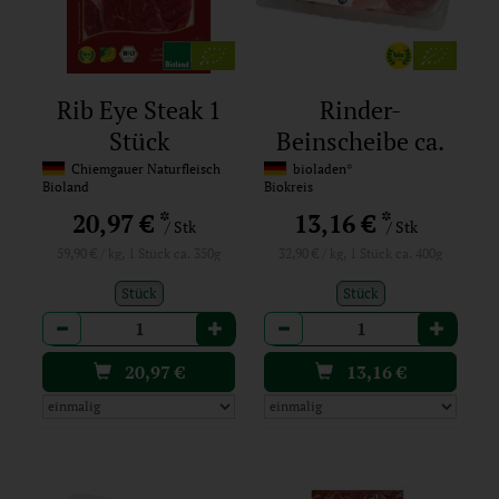
Rib Eye Steak 1
Rinder-
Stück
Beinscheibe ca.
400 g
Chiemgauer Naturfleisch
bioladen*
Bioland
Biokreis
*
*
20,97 €
13,16 €
/ Stk
/ Stk
59,90 € / kg, 1 Stück ca. 350g
32,90 € / kg, 1 Stück ca. 400g
Stück
Stück
Anzahl
Anzahl
20,97
€
13,16
€