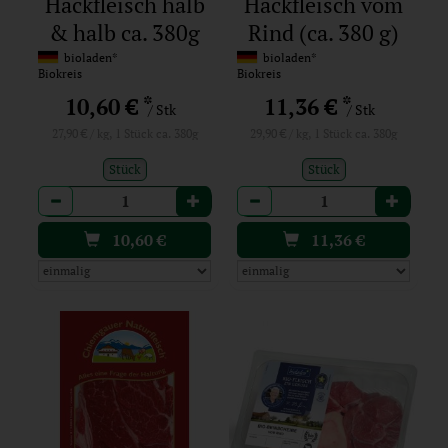
Hackfleisch halb
Hackfleisch vom
& halb ca. 380g
Rind (ca. 380 g)
bioladen*
bioladen*
Biokreis
Biokreis
*
*
10,60 €
11,36 €
/ Stk
/ Stk
27,90 € / kg, 1 Stück ca. 380g
29,90 € / kg, 1 Stück ca. 380g
Stück
Stück
Anzahl
Anzahl
10,60
€
11,36
€