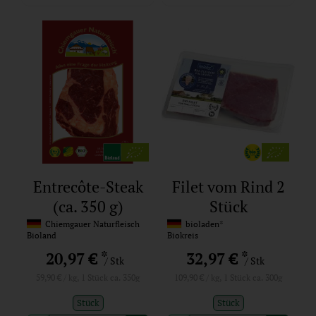
Entrecôte-Steak
Filet vom Rind 2
(ca. 350 g)
Stück
Chiemgauer Naturfleisch
bioladen*
Bioland
Biokreis
*
*
20,97 €
32,97 €
/ Stk
/ Stk
59,90 € / kg, 1 Stück ca. 350g
109,90 € / kg, 1 Stück ca. 300g
Stück
Stück