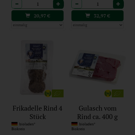
Anzahl
Anzahl
20,97
€
32,97
€
Frikadelle Rind 4
Gulasch vom
Stück
Rind ca. 400 g
bioladen*
bioladen*
Biokreis
Biokreis