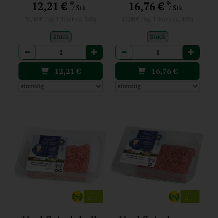
*
*
12,21 €
16,76 €
/ Stk
/ Stk
35,90 € / kg, 1 Stück ca. 340g
41,90 € / kg, 1 Stück ca. 400g
Stück
Stück
Anzahl
Anzahl
12,21
€
16,76
€