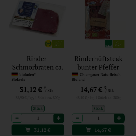
Rinder-
Rinderhüftsteak
Schmorbraten ca.
bunter Pfeffer
800 g
bioladen*
Chiemgauer Naturfleisch
Biokreis
Bioland
*
*
31,12 €
14,67 €
/ Stk
/ Stk
38,90 € / kg, 1 Stück ca. 800g
48,90 € / kg, 1 Stück ca. 300g
Stück
Stück
Anzahl
Anzahl
31,12
€
14,67
€