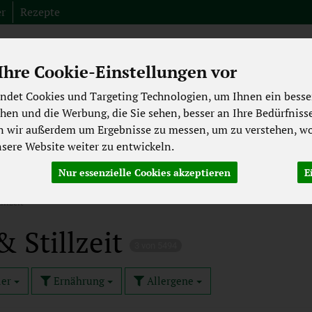
er
Rezepte
hre Cookie-Einstellungen vor
Produkt
ndet Cookies und Targeting Technologien, um Ihnen ein besser
chen und die Werbung, die Sie sehen, besser an Ihre Bedürfniss
Fleisch aus der Region
Spezialitäten
Abverkauf
Bioki
n wir außerdem um Ergebnisse zu messen, um zu verstehen, wo
ere Website weiter zu entwickeln.
ekühltes
Backwaren
Getränke
Pflege & Kosmetik
Nur essenzielle Cookies akzeptieren
E
Laktosefrei
Großgebinde
illzeit
 Stillzeit
3 von 5494
ler
Ernährung
Allergene