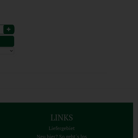
)
LINKS
Liefergebiet
Neu hier? So geht´s los