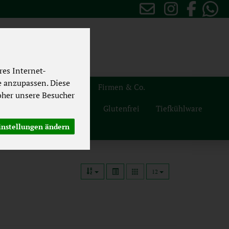
es Internet-
e anzupassen. Diese
sten
Themenwelten
Firmen & Co.
her unsere Besucher
Naturdrogerie
Vegan
Glutenfrei
Tiefkühlware
instellungen ändern
12