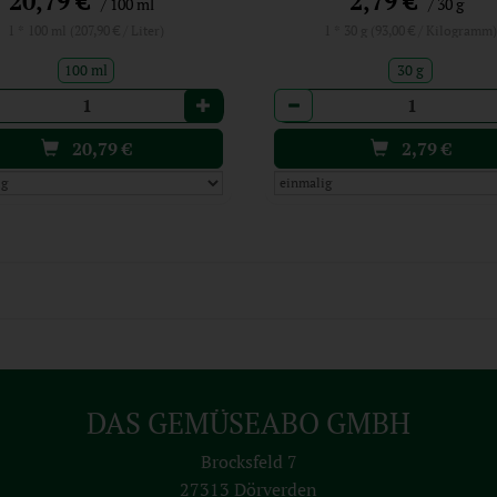
20,79 €
2,79 €
/ 100 ml
/ 30 g
1 * 100 ml (207,90 € / Liter)
1 * 30 g (93,00 € / Kilogramm
100 ml
30 g
l
Anzahl
20,79
€
2,79
€
DAS GEMÜSEABO GMBH
Brocksfeld 7
27313 Dörverden