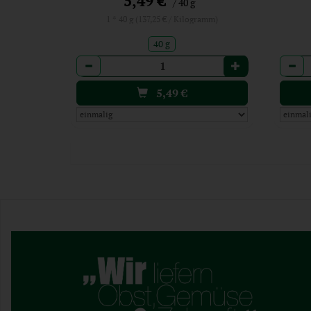
5,49 €
/ 40 g
1 * 40 g (137,25 € / Kilogramm)
40 g
Anzahl
Anzah
5,49
€