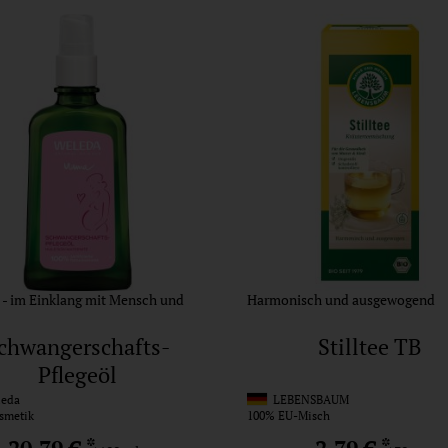
 - im Einklang mit Mensch und
Harmonisch und ausgewogend
chwangerschafts-
Stilltee TB
Pflegeöl
eda
LEBENSBAUM
smetik
100% EU-Misch
*
*