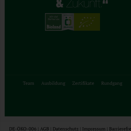
Team
Ausbildung
Zertifikate
Rundgang
DE-ÖKO-006 |
AGB
|
Datenschutz
|
Impressum
|
Barrierefre