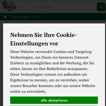
Produkt
Fleisch, Wurst
Wild
Rehfleisch aus
Nehmen Sie Ihre Cookie-
heimischen Wäldern
Einstellungen vor
0 von 5494
Diese Website verwendet Cookies und Targeting
Technologien, um Ihnen ein besseres Internet-
12
Erlebnis zu ermöglichen und die Werbung, die Sie
sehen, besser an Ihre Bedürfnisse anzupassen.
Wir dürfen Wild aus heimischen Wäldern auch als
Diese Technologien nutzen wir außerdem um
100 % Bio-Betrieb vermarkten.
Ergebnisse zu messen, um zu verstehen, woher
Wenn du bei uns ein halbes Reh bestellst, legen
unsere Besucher kommen oder um unsere Website
wir dich in unserer Warteliste an.
weiter zu entwickeln.
Wir melden uns, wenn du an der Reihe bist und
Alle akzeptieren
der Förster einen Jagderfolg vermelden kann. Du