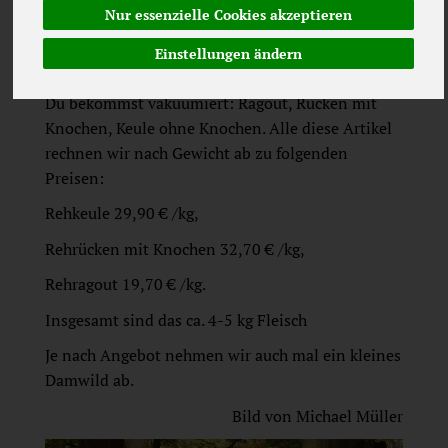
Nur essenzielle Cookies akzeptieren
bekommst das halbe Reh, von der Fleischerei
Kaufhold in Verden zerlegt, frisch in einer
Einstellungen ändern
Kühlbox an die Haustür.
Du bekommst vakuumiert: Ragout, Rücken mit
Knochen, Keule ohne Knochen. Alle diese Artikel
rechnen wir nach Gewicht ab zu folgenden
Preisen:
Rehkeule 29,90 € /kg,
Rehrücken mit Knochen 32,70 € /kg,
Rehragout 19,70 € /kg.
Insgesamt sind das ca. 4-5 kg Fleisch
Je nach Angebot nehmen wir auch mal ein kleines
Damwild ab.
Bild von Michael Müller