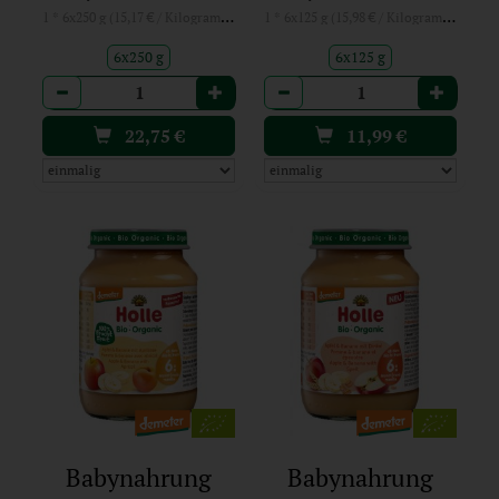
1 * 6x250 g (15,17 € / Kilogramm)
1 * 6x125 g (15,98 € / Kilogramm)
6x250 g
6x125 g
Anzahl
Anzahl
22,75
€
11,99
€
Babynahrung
Babynahrung