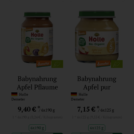
Babynahrung
Babynahrung
Apfel Pflaume
Apfel pur
Holle
Holle
Demeter
Demeter
*
*
9,40 €
7,15 €
/ 6x190 g
/ 6x125 g
1 * 6x190 g (8,24 € / Kilogramm)
1 * 6x125 g (9,53 € / Kilogramm)
6x190 g
6x125 g