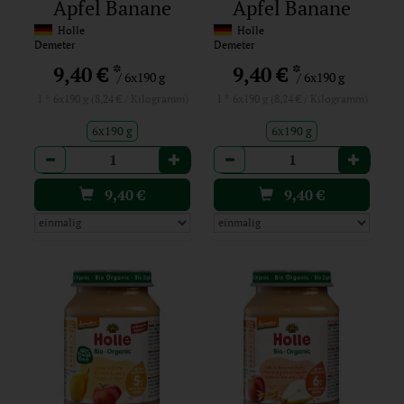
Apfel Banane
Apfel Banane
Aprikose
Dinkel
Holle
Holle
Demeter
Demeter
*
*
9,40 €
9,40 €
/ 6x190 g
/ 6x190 g
1 * 6x190 g (8,24 € / Kilogramm)
1 * 6x190 g (8,24 € / Kilogramm)
6x190 g
6x190 g
Anzahl
Anzahl
9,40
€
9,40
€