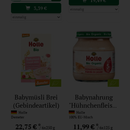
19,49
€
3,39
€
Babymüsli Brei
Babynahrung
(Gebindeartikel)
"Hühnchenfleisch"
Holle
Holle
Demeter
100% EU-Misch
*
*
22,75 €
11,99 €
/ 6x250 g
/ 6x125 g