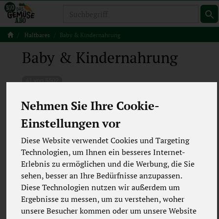
Produkt
Haltbares
Baby & Kindernahrung
Baby & Kindernahrung
41 von 5502
12
Nehmen Sie Ihre Cookie-
Einstellungen vor
Diese Website verwendet Cookies und Targeting
Hersteller
Ernährung
Technologien, um Ihnen ein besseres Internet-
Erlebnis zu ermöglichen und die Werbung, die Sie
Allergene
Merkmale
sehen, besser an Ihre Bedürfnisse anzupassen.
Diese Technologien nutzen wir außerdem um
Ergebnisse zu messen, um zu verstehen, woher
unsere Besucher kommen oder um unsere Website