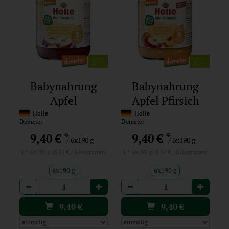
Babynahrung
Babynahrung
Apfel
Apfel Pfirsich
Heidelbeere
Holle
Holle
Demeter
Demeter
*
*
9,40 €
9,40 €
/ 6x190 g
/ 6x190 g
1 * 6x190 g (8,24 € / Kilogramm)
1 * 6x190 g (8,24 € / Kilogramm)
6x190 g
6x190 g
Anzahl
Anzahl
9,40
€
9,40
€