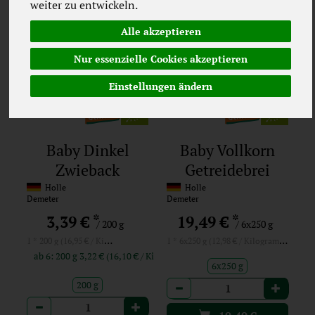
weiter zu entwickeln.
Alle akzeptieren
Nur essenzielle Cookies akzeptieren
Einstellungen ändern
Baby Dinkel
Baby Vollkorn
Zwieback
Getreidebrei
Hafer
Holle
Holle
Demeter
Demeter
(Gebindeartikel)
*
*
3,39 €
19,49 €
/ 200 g
/ 6x250 g
1 * 200 g (16,95 € / Kilogramm)
1 * 6x250 g (12,98 € / Kilogramm)
ab 6: 200 g 3,22 € (16,10 € / Kilogramm)
6x250 g
Anzahl
200 g
Anzahl