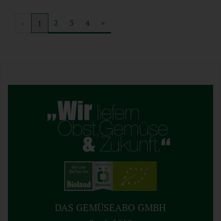
2
3
4
»
«
1
DAS GEMÜSEABO GMBH