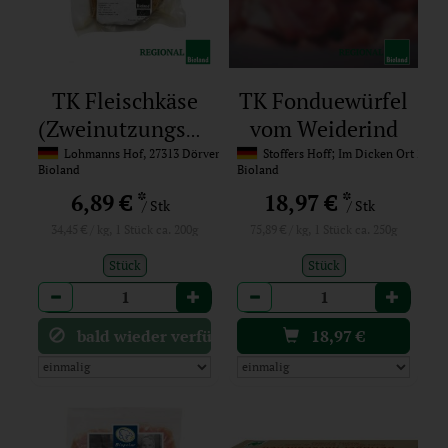
TK Fleischkäse
TK Fonduewürfel
vom Weiderind
(Zweinutzungshuhn)
ca. 250 g
Lohmanns Hof, 27313 Dörverden
Stoffers Hoff; Im Dicken Ort 22, 2
Bioland
Bioland
*
*
6,89 €
18,97 €
/ Stk
/ Stk
34,45 € / kg, 1 Stück ca. 200g
75,89 € / kg, 1 Stück ca. 250g
Stück
Stück
Anzahl
Anzahl
bald wieder verfügbar
18,97
€