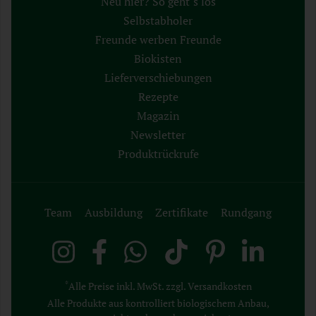
Neu hier? So geht´s los
Selbstabholer
Freunde werben Freunde
Biokisten
Lieferverschiebungen
Rezepte
Magazin
Newsletter
Produktrückrufe
Team
Ausbildung
Zertifikate
Rundgang
*
Alle Preise inkl. MwSt. zzgl. Versandkosten
Alle Produkte aus kontrolliert biologischem Anbau,