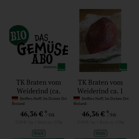
TK Braten vom
TK Braten vom
Weiderind (ca.
Weiderind ca. 1
1,2kg)
kg - 1,5 kg
Stoffers Hoff; Im Dicken Ort 22, 27283 Verden-Eitze
Stoffers Hoff; Im Dicken Ort 22, 2
Bioland
Bioland
*
*
46,36 €
46,36 €
/ Stk
/ Stk
37,09 € / kg, 1 Stück ca. 1250g
37,09 € / kg, 1 Stück ca. 1250g
Stück
Stück