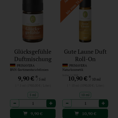
bis zum 31.8.2026
Glücksgefühle
Gute Laune Duft
Duftmischung
Roll-On
PRIMAVERA
PRIMAVERA
BNN-Sortimentsrichtlinien
Naturkosmetik
bisher 11,90 €
*
*
9,90 €
10,90 €
/ 5 ml
/ 10 ml
1 * 5 ml (1980,00 € / Liter)
1 * 10 ml (1090,00 € / Liter)
5 ml
10 ml
Anzahl
Anzahl
9,90
€
10,90
€