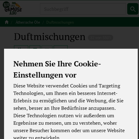
Produkt
Ätherische Öle
Duftmischungen
Duftmischungen
32 von 5501
12
Nehmen Sie Ihre Cookie-
Einstellungen vor
Hersteller
Ernährung
Diese Website verwendet Cookies und Targeting
Technologien, um Ihnen ein besseres Internet-
Allergene
Merkmale
Erlebnis zu ermöglichen und die Werbung, die Sie
sehen, besser an Ihre Bedürfnisse anzupassen.
Diese Technologien nutzen wir außerdem um
Ergebnisse zu messen, um zu verstehen, woher
unsere Besucher kommen oder um unsere Website
weiter zu entwickeln.