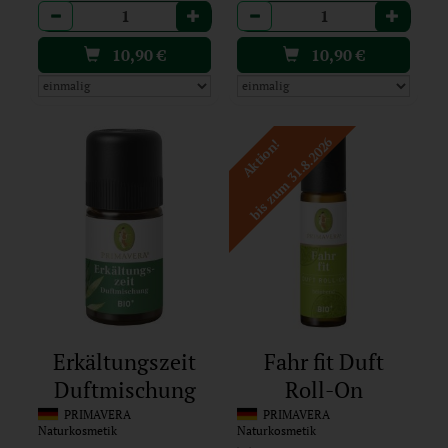
Anzahl
Anzahl
10,90
€
10,90
€
bis zum 31.8.2026
Aktion!
Erkältungszeit
Fahr fit Duft
Duftmischung
Roll-On
PRIMAVERA
PRIMAVERA
Naturkosmetik
Naturkosmetik