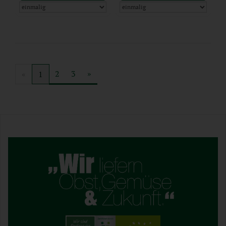
2
3
»
«
1