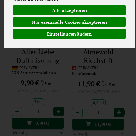
Alle akzeptieren
Nur essenzielle Cookies akzeptieren
Einstellungen ändern
Alles Liebe
Atmewohl
Duftmischung
Riechstift
PRIMAVERA
PRIMAVERA
BNN-Sortimentsrichtlinien
Naturkosmetik
*
9,90 €
*
11,90 €
/ 5 ml
/ 0,8 ml
1 * 5 ml (1980,00 € / Liter)
1 * 0,8 ml (14875,00 € / Liter)
5 ml
0,8 ml
Anzahl
Anzahl
9,90
€
11,90
€