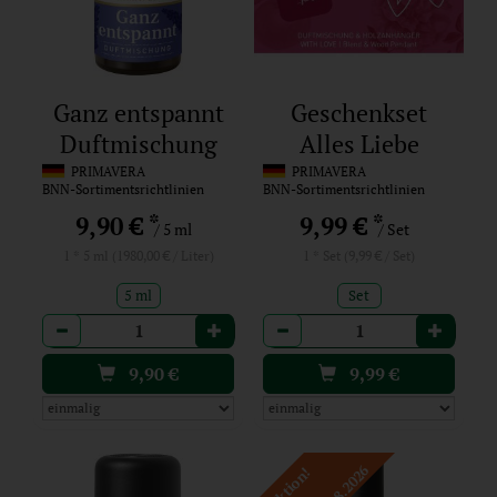
Ganz entspannt
Geschenkset
Duftmischung
Alles Liebe
PRIMAVERA
PRIMAVERA
BNN-Sortimentsrichtlinien
BNN-Sortimentsrichtlinien
*
*
9,90 €
9,99 €
/ 5 ml
/ Set
1 * 5 ml (1980,00 € / Liter)
1 * Set (9,99 € / Set)
5 ml
Set
Anzahl
Anzahl
9,90
€
9,99
€
Aktion!